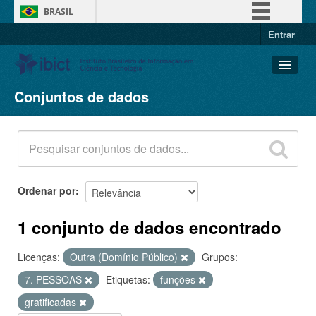
BRASIL
Entrar
Simplifique!
Comunica BR
Participe
Conjuntos de dados
Conjuntos de dados
Acesso à informação
Organizações
Legislação
Grupos
Canais
Sobre
Ordenar por
1 conjunto de dados encontrado
Licenças:
Outra (Domínio Público)
Grupos:
7. PESSOAS
Etiquetas:
funções
gratificadas