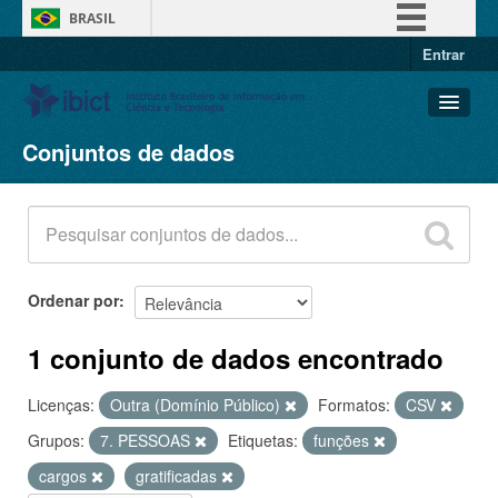
BRASIL
Entrar
Simplifique!
Comunica BR
Participe
Conjuntos de dados
Conjuntos de dados
Acesso à informação
Organizações
Legislação
Grupos
Canais
Sobre
Ordenar por
1 conjunto de dados encontrado
Licenças:
Outra (Domínio Público)
Formatos:
CSV
Grupos:
7. PESSOAS
Etiquetas:
funções
cargos
gratificadas