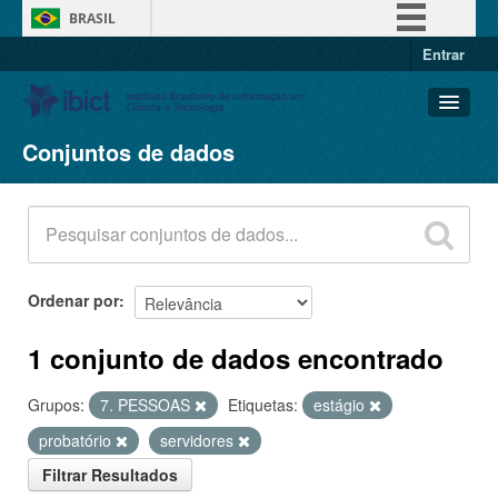
BRASIL
Entrar
Simplifique!
Comunica BR
Participe
Conjuntos de dados
Conjuntos de dados
Acesso à informação
Organizações
Legislação
Grupos
Canais
Sobre
Ordenar por
1 conjunto de dados encontrado
Grupos:
7. PESSOAS
Etiquetas:
estágio
probatório
servidores
Filtrar Resultados