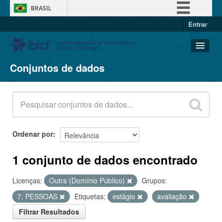
BRASIL
Entrar
Simplifique!
Comunica BR
Participe
Conjuntos de dados
Conjuntos de dados
Acesso à informação
Organizações
Legislação
Grupos
Canais
Sobre
Ordenar por
1 conjunto de dados encontrado
Licenças:
Outra (Domínio Público)
Grupos:
7. PESSOAS
Etiquetas:
estágio
avaliação
Filtrar Resultados