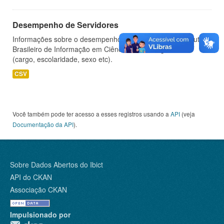
Desempenho de Servidores
Informações sobre o desempenho de servidores do Instituto
Brasileiro de Informação em Ciência e Tecnologia - IBICT
(cargo, escolaridade, sexo etc).
CSV
Você também pode ter acesso a esses registros usando a
API
(veja
Documentação da API
).
Sobre Dados Abertos do Ibict
API do CKAN
Associação CKAN
Impulsionado por