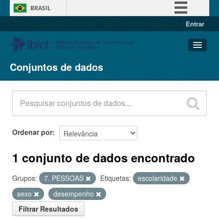
BRASIL
Entrar
Simplifique!
Comunica BR
Participe
Conjuntos de dados
Conjuntos de dados
Acesso à informação
Organizações
Legislação
Grupos
Canais
Sobre
Ordenar por
1 conjunto de dados encontrado
Grupos:
7. PESSOAS
Etiquetas:
escolaridade
sexo
desempenho
Filtrar Resultados