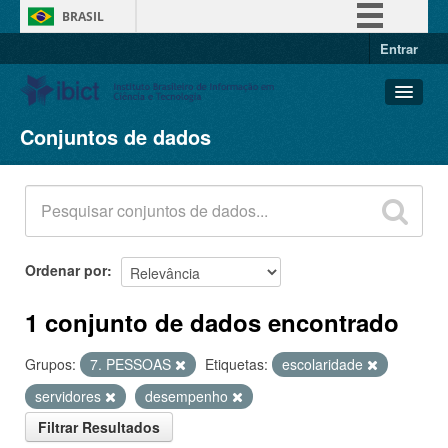
BRASIL
Entrar
Simplifique!
Comunica BR
Participe
Conjuntos de dados
Conjuntos de dados
Acesso à informação
Organizações
Legislação
Grupos
Canais
Sobre
Ordenar por
1 conjunto de dados encontrado
Grupos:
7. PESSOAS
Etiquetas:
escolaridade
servidores
desempenho
Filtrar Resultados