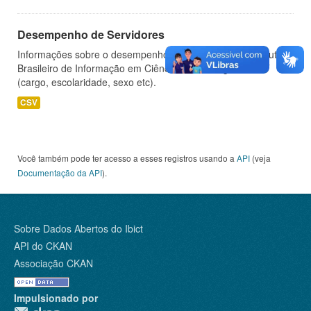
Desempenho de Servidores
Informações sobre o desempenho de servidores do Instituto
Brasileiro de Informação em Ciência e Tecnologia - IBICT
(cargo, escolaridade, sexo etc).
CSV
Você também pode ter acesso a esses registros usando a
API
(veja
Documentação da API
).
Sobre Dados Abertos do Ibict
API do CKAN
Associação CKAN
Impulsionado por