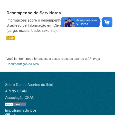
Desempenho de Servidores
Informações sobre o desempenho de servidores do Instituto
Brasileiro de Informação em Ciência e Tecnologia - IBICT
(cargo, escolaridade, sexo etc).
CSV
Você também pode ter acesso a esses registros usando a
API
(veja
Documentação da API
).
Sobre Dados Abertos do Ibict
API do CKAN
Associação CKAN
Impulsionado por