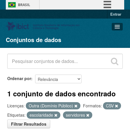
BRASIL
Entrar
Simplifique!
Comunica BR
Participe
Conjuntos de dados
Conjuntos de dados
Acesso à informação
Organizações
Legislação
Grupos
Canais
Sobre
Ordenar por
1 conjunto de dados encontrado
Licenças:
Outra (Domínio Público)
Formatos:
CSV
Etiquetas:
escolaridade
servidores
Filtrar Resultados