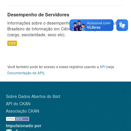
Desempenho de Servidores
Informações sobre o desempenho de servidores do Instituto
Brasileiro de Informação em Ciência e Tecnologia - IBICT
(cargo, escolaridade, sexo etc).
CSV
Você também pode ter acesso a esses registros usando a
API
(veja
Documentação da API
).
Sobre Dados Abertos do Ibict
API do CKAN
Associação CKAN
Impulsionado por