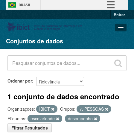
BRASIL
Entrar
Simplifique!
Comunica BR
Participe
Conjuntos de dados
Conjuntos de dados
Acesso à informação
Organizações
Legislação
Grupos
Canais
Sobre
Ordenar por
1 conjunto de dados encontrado
Organizações:
IBICT
Grupos:
7. PESSOAS
Etiquetas:
escolaridade
desempenho
Filtrar Resultados