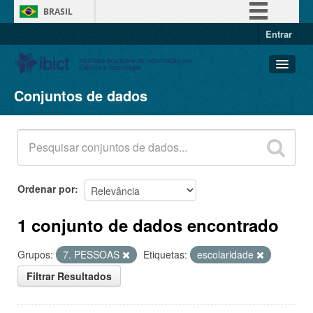
BRASIL
Entrar
Simplifique!
Comunica BR
Participe
Conjuntos de dados
Conjuntos de dados
Acesso à informação
Organizações
Legislação
Grupos
Canais
Sobre
Ordenar por
1 conjunto de dados encontrado
Grupos:
7. PESSOAS
Etiquetas:
escolaridade
Filtrar Resultados