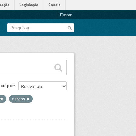
mação
Legislação
Canais
Entrar
nar por
cargos