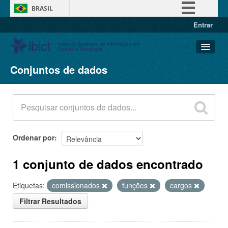
BRASIL
Entrar
Simplifique!
Comunica BR
Participe
Conjuntos de dados
Conjuntos de dados
Acesso à informação
Organizações
Legislação
Grupos
Canais
Sobre
Ordenar por
1 conjunto de dados encontrado
Etiquetas:
comissionados
funções
cargos
Filtrar Resultados