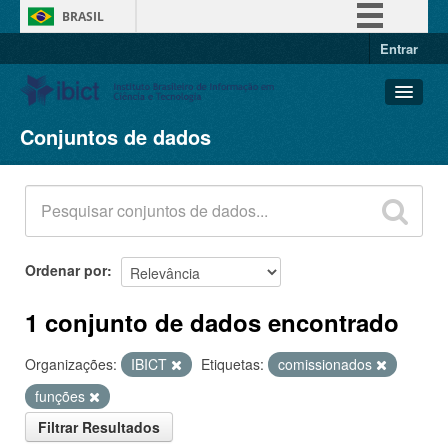
BRASIL
Entrar
Simplifique!
Comunica BR
Participe
Conjuntos de dados
Conjuntos de dados
Acesso à informação
Organizações
Legislação
Grupos
Canais
Sobre
Ordenar por
1 conjunto de dados encontrado
Organizações:
IBICT
Etiquetas:
comissionados
funções
Filtrar Resultados