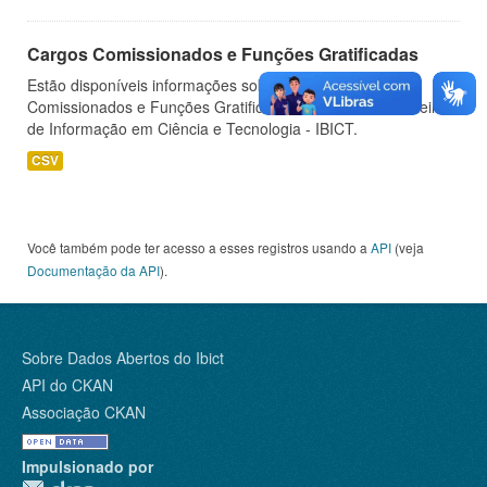
Cargos Comissionados e Funções Gratificadas
Estão disponíveis informações sobre os Cargos
Comissionados e Funções Gratificadas do Instituto Brasileiro
de Informação em Ciência e Tecnologia - IBICT.
CSV
Você também pode ter acesso a esses registros usando a
API
(veja
Documentação da API
).
Sobre Dados Abertos do Ibict
API do CKAN
Associação CKAN
Impulsionado por