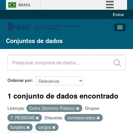
BRASIL
Entrar
Simplifique!
Comunica BR
Participe
Conjuntos de dados
Conjuntos de dados
Acesso à informação
Organizações
Legislação
Grupos
Canais
Sobre
Ordenar por
1 conjunto de dados encontrado
Licenças:
Outra (Domínio Público)
Grupos:
7. PESSOAS
Etiquetas:
comissionados
funções
cargos