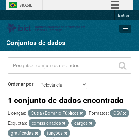
BRASIL
Entrar
Simplifique!
Comunica BR
Participe
Conjuntos de dados
Conjuntos de dados
Acesso à informação
Organizações
Legislação
Grupos
Canais
Sobre
Ordenar por
1 conjunto de dados encontrado
Licenças:
Outra (Domínio Público)
Formatos:
CSV
Etiquetas:
comissionados
cargos
gratificadas
funções