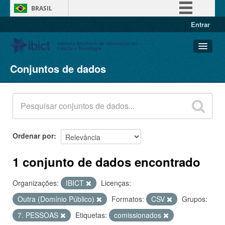
BRASIL
Entrar
Simplifique!
Comunica BR
Participe
Conjuntos de dados
Conjuntos de dados
Acesso à informação
Organizações
Legislação
Grupos
Canais
Sobre
Ordenar por
1 conjunto de dados encontrado
Organizações:
IBICT
Licenças:
Outra (Domínio Público)
Formatos:
CSV
Grupos:
7. PESSOAS
Etiquetas:
comissionados