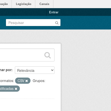
mação
Legislação
Canais
Entrar
nar por
ormatos:
CSV
Grupos:
atificadas