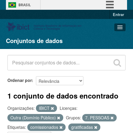
BRASIL
Entrar
Simplifique!
Comunica BR
Participe
Conjuntos de dados
Conjuntos de dados
Acesso à informação
Organizações
Legislação
Grupos
Canais
Sobre
Ordenar por
1 conjunto de dados encontrado
Organizações:
IBICT
Licenças:
Outra (Domínio Público)
Grupos:
7. PESSOAS
Etiquetas:
comissionados
gratificadas