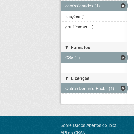
comissionados (1)
funções (1)
gratificadas (1)
Formatos
CSV (1)
Licenças
Outra (Domínio Públ... (1)
Sobre Dados Abertos do Ibict
API do CKAN