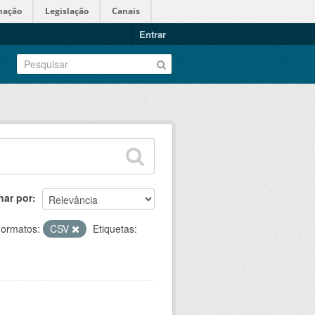
mação
Legislação
Canais
Entrar
nar por
ormatos:
CSV
Etiquetas: