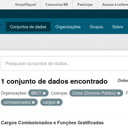
Simplifique!
Comunica BR
Participe
Acesso à infor
Conjuntos de dados
Organizações
Grupos
Sobre
1 conjunto de dados encontrado
Orde
Organizações:
IBICT
Licenças:
Outra (Domínio Público)
F
comissionados
cargos
Cargos Comissionados e Funções Gratificadas