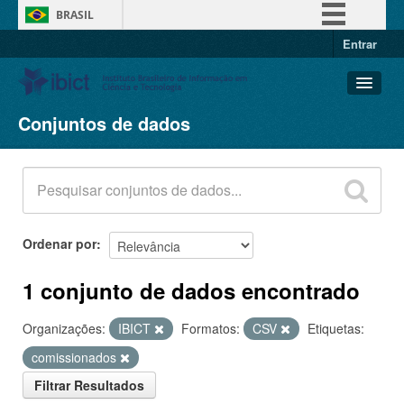
BRASIL
Entrar
Simplifique!
Comunica BR
Participe
Conjuntos de dados
Conjuntos de dados
Acesso à informação
Organizações
Legislação
Grupos
Canais
Sobre
Ordenar por
1 conjunto de dados encontrado
Organizações:
IBICT
Formatos:
CSV
Etiquetas:
comissionados
Filtrar Resultados