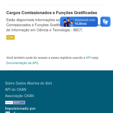
Cargos Comissionados e Funções Gratificadas
Estão disponíveis informações sobre os Cargos
Comissionados e Funções Gratificadas do Instituto Brasileiro
de Informação em Ciência e Tecnologia - IBICT.
CSV
Você também pode ter acesso a esses registros usando a
API
(veja
Documentação da API
).
Sobre Dados Abertos do Ibict
API do CKAN
Associação CKAN
Impulsionado por