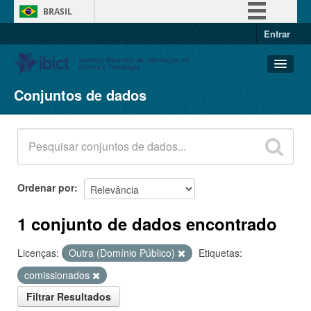
BRASIL
Entrar
Simplifique!
Comunica BR
Participe
Conjuntos de dados
Conjuntos de dados
Acesso à informação
Organizações
Legislação
Grupos
Canais
Sobre
Ordenar por
1 conjunto de dados encontrado
Licenças:
Outra (Domínio Público)
Etiquetas:
comissionados
Filtrar Resultados