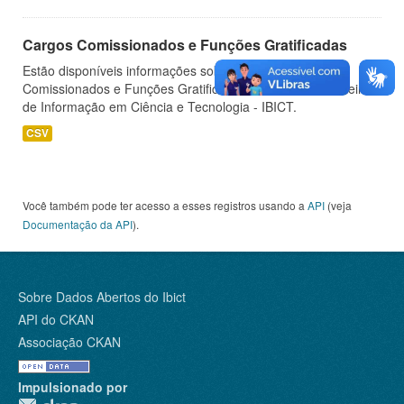
Cargos Comissionados e Funções Gratificadas
Estão disponíveis informações sobre os Cargos
Comissionados e Funções Gratificadas do Instituto Brasileiro
de Informação em Ciência e Tecnologia - IBICT.
CSV
Você também pode ter acesso a esses registros usando a
API
(veja
Documentação da API
).
Sobre Dados Abertos do Ibict
API do CKAN
Associação CKAN
Impulsionado por