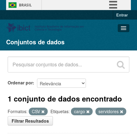
BRASIL
Entrar
Simplifique!
Comunica BR
Participe
Conjuntos de dados
Conjuntos de dados
Acesso à informação
Organizações
Legislação
Grupos
Canais
Sobre
Ordenar por
1 conjunto de dados encontrado
Formatos:
CSV
Etiquetas:
cargo
servidores
Filtrar Resultados