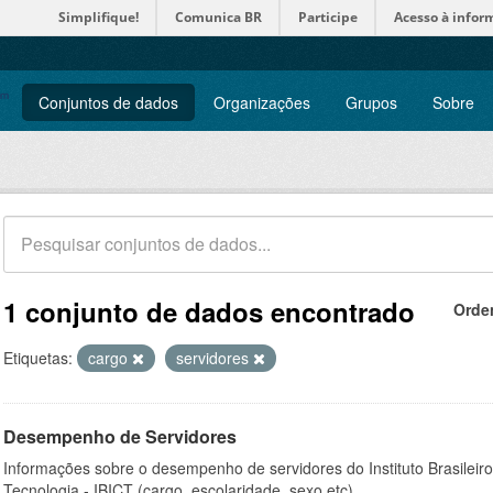
Simplifique!
Comunica BR
Participe
Acesso à infor
Conjuntos de dados
Organizações
Grupos
Sobre
1 conjunto de dados encontrado
Orde
Etiquetas:
cargo
servidores
Desempenho de Servidores
Informações sobre o desempenho de servidores do Instituto Brasileir
Tecnologia - IBICT (cargo, escolaridade, sexo etc).