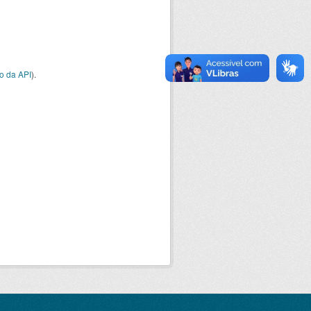
o da API
).