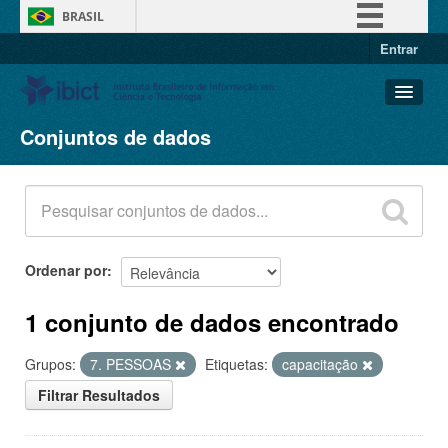
BRASIL
Entrar
Simplifique!
Comunica BR
Participe
Conjuntos de dados
Conjuntos de dados
Acesso à informação
Organizações
Legislação
Grupos
Canais
Sobre
Ordenar por
1 conjunto de dados encontrado
Grupos:
7. PESSOAS
Etiquetas:
capacitação
Filtrar Resultados