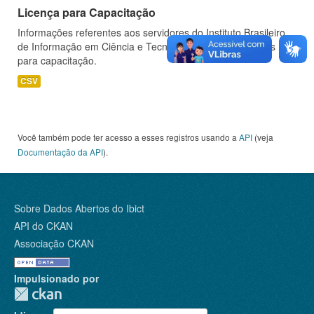
Licença para Capacitação
Informações referentes aos servidores do Instituto Brasileiro
de Informação em Ciência e Tecnologia (IBICT) afastados
para capacitação.
CSV
Você também pode ter acesso a esses registros usando a
API
(veja
Documentação da API
).
Sobre Dados Abertos do Ibict
API do CKAN
Associação CKAN
Impulsionado por