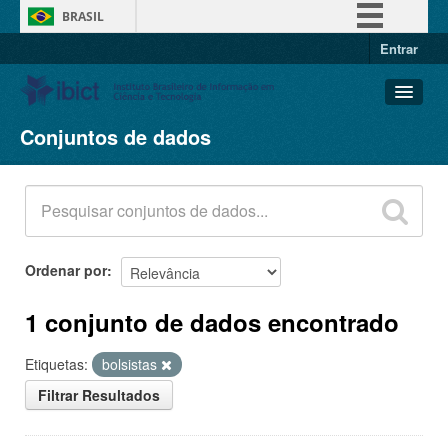
BRASIL
Entrar
Simplifique!
Comunica BR
Participe
Conjuntos de dados
Conjuntos de dados
Acesso à informação
Organizações
Legislação
Grupos
Canais
Sobre
Ordenar por
1 conjunto de dados encontrado
Etiquetas:
bolsistas
Filtrar Resultados