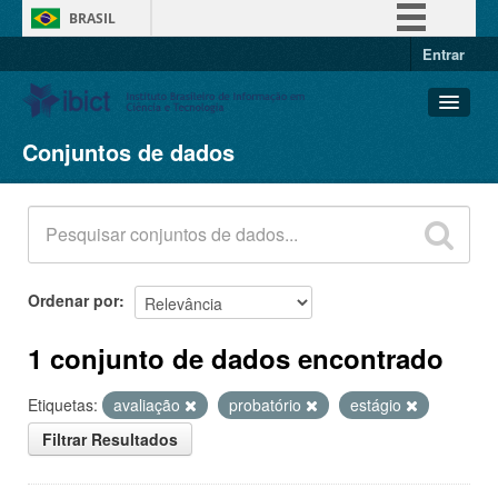
BRASIL
Entrar
Simplifique!
Comunica BR
Participe
Conjuntos de dados
Conjuntos de dados
Acesso à informação
Organizações
Legislação
Grupos
Canais
Sobre
Ordenar por
1 conjunto de dados encontrado
Etiquetas:
avaliação
probatório
estágio
Filtrar Resultados