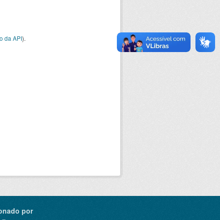
o da API
).
onado por