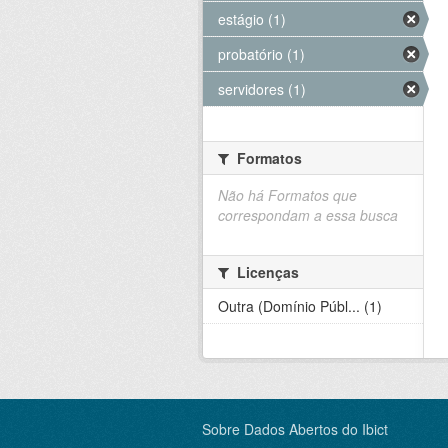
estágio (1)
probatório (1)
servidores (1)
Formatos
Não há Formatos que
correspondam a essa busca
Licenças
Outra (Domínio Públ... (1)
Sobre Dados Abertos do Ibict