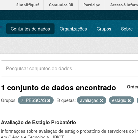
Simplifique!
Comunica BR
Participe
Acesso à infor
Conjuntos de dados
Organizações
Grupos
Sobre
1 conjunto de dados encontrado
Orde
Grupos:
7. PESSOAS
Etiquetas:
avaliação
estágio
Avaliação de Estágio Probatório
Informações sobre avaliação de estágio probatório de servidores do In
em Ciência e Tecnologia - IBICT.