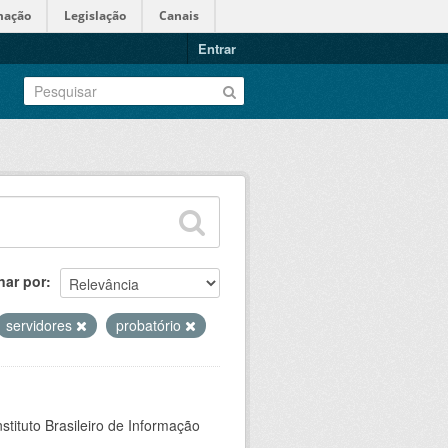
mação
Legislação
Canais
Entrar
nar por
servidores
probatório
stituto Brasileiro de Informação