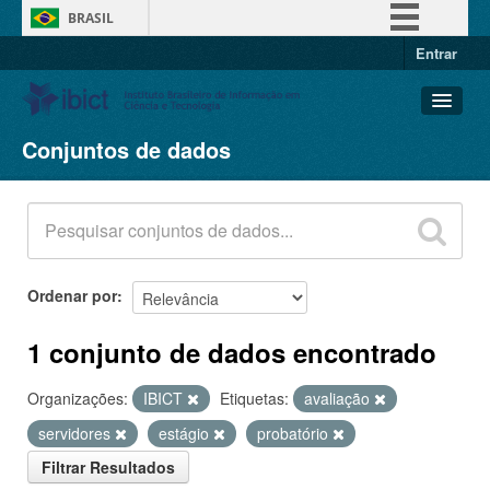
BRASIL
Entrar
Simplifique!
Comunica BR
Participe
Conjuntos de dados
Conjuntos de dados
Acesso à informação
Organizações
Legislação
Grupos
Canais
Sobre
Ordenar por
1 conjunto de dados encontrado
Organizações:
IBICT
Etiquetas:
avaliação
servidores
estágio
probatório
Filtrar Resultados