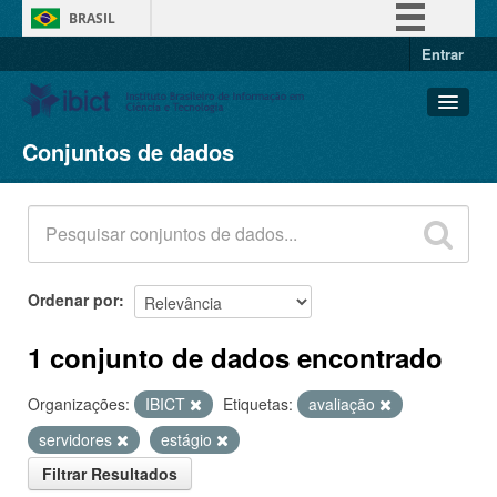
BRASIL
Entrar
Simplifique!
Comunica BR
Participe
Conjuntos de dados
Conjuntos de dados
Acesso à informação
Organizações
Legislação
Grupos
Canais
Sobre
Ordenar por
1 conjunto de dados encontrado
Organizações:
IBICT
Etiquetas:
avaliação
servidores
estágio
Filtrar Resultados