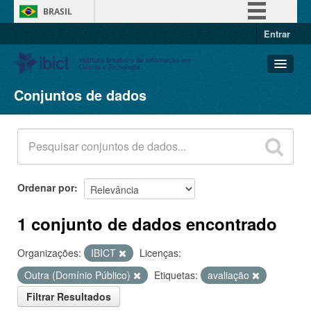
BRASIL
Entrar
Simplifique!
Comunica BR
Participe
Conjuntos de dados
Conjuntos de dados
Acesso à informação
Organizações
Legislação
Grupos
Canais
Sobre
Ordenar por
1 conjunto de dados encontrado
Organizações:
IBICT
Licenças:
Outra (Domínio Público)
Etiquetas:
avaliação
Filtrar Resultados