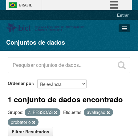
BRASIL
Entrar
Simplifique!
Comunica BR
Participe
Conjuntos de dados
Conjuntos de dados
Acesso à informação
Organizações
Legislação
Grupos
Canais
Sobre
Ordenar por
1 conjunto de dados encontrado
Grupos:
7. PESSOAS
Etiquetas:
avaliação
probatório
Filtrar Resultados