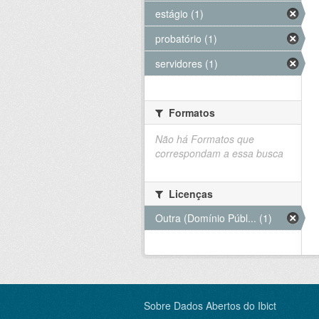
estágio (1)
probatório (1)
servidores (1)
Formatos
Não há Formatos que
correspondam a essa busca
Licenças
Outra (Domínio Públ... (1)
Sobre Dados Abertos do Ibict