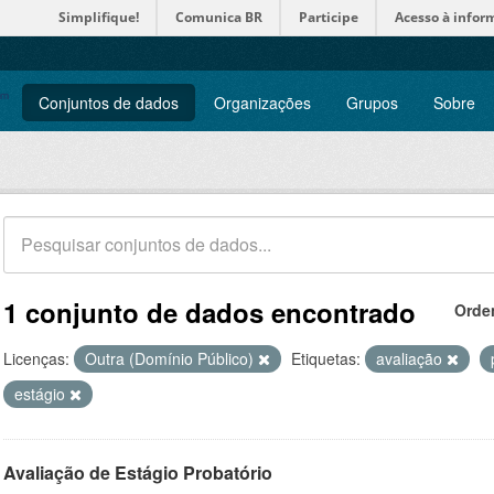
Simplifique!
Comunica BR
Participe
Acesso à infor
Conjuntos de dados
Organizações
Grupos
Sobre
1 conjunto de dados encontrado
Orde
Licenças:
Outra (Domínio Público)
Etiquetas:
avaliação
estágio
Avaliação de Estágio Probatório