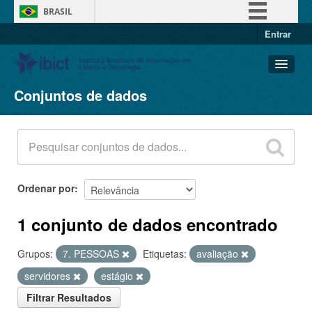
BRASIL
Entrar
Simplifique!
Comunica BR
Participe
Conjuntos de dados
Conjuntos de dados
Acesso à informação
Organizações
Legislação
Grupos
Canais
Sobre
Ordenar por
1 conjunto de dados encontrado
Grupos:
7. PESSOAS
Etiquetas:
avaliação
servidores
estágio
Filtrar Resultados