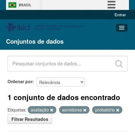
BRASIL
Entrar
Simplifique!
Comunica BR
Participe
Conjuntos de dados
Conjuntos de dados
Acesso à informação
Organizações
Legislação
Grupos
Canais
Sobre
Ordenar por
1 conjunto de dados encontrado
Etiquetas:
avaliação
servidores
probatório
Filtrar Resultados