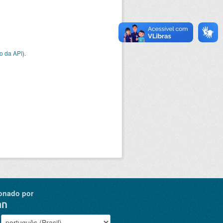
o da API
).
onado por