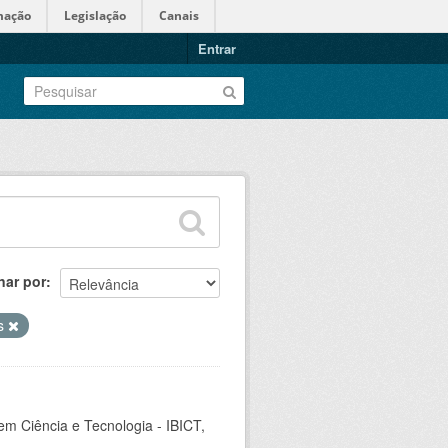
mação
Legislação
Canais
Entrar
nar por
es
em Ciência e Tecnologia - IBICT,