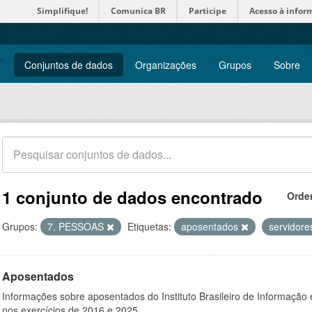
Simplifique!
Comunica BR
Participe
Acesso à infor
Conjuntos de dados
Organizações
Grupos
Sobre
1 conjunto de dados encontrado
Orde
Grupos:
7. PESSOAS
Etiquetas:
aposentados
servidor
Aposentados
Informações sobre aposentados do Instituto Brasileiro de Informação 
nos exercícios de 2016 e 2025.