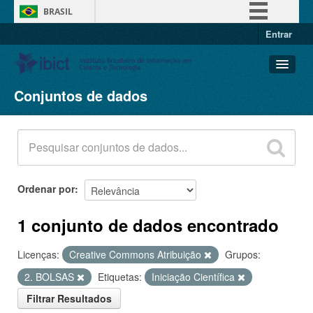
BRASIL
Entrar
Simplifique!
Comunica BR
Participe
Conjuntos de dados
Conjuntos de dados
Acesso à informação
Organizações
Legislação
Grupos
Canais
Sobre
Ordenar por
1 conjunto de dados encontrado
Licenças:
Creative Commons Atribuição
Grupos:
2. BOLSAS
Etiquetas:
Iniciação Científica
Filtrar Resultados