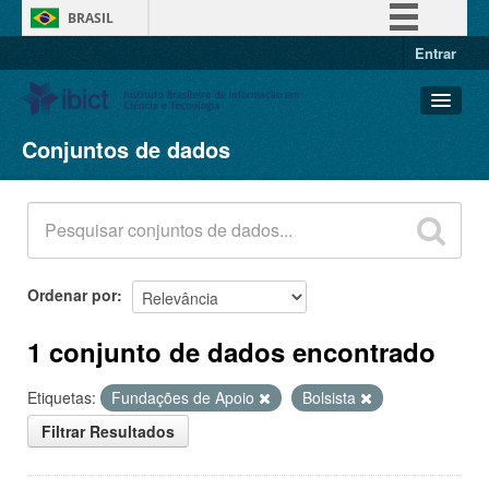
BRASIL
Entrar
Simplifique!
Comunica BR
Participe
Conjuntos de dados
Conjuntos de dados
Acesso à informação
Organizações
Legislação
Grupos
Canais
Sobre
Ordenar por
1 conjunto de dados encontrado
Etiquetas:
Fundações de Apoio
Bolsista
Filtrar Resultados