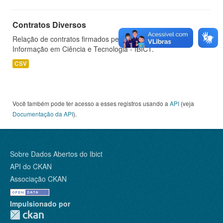
Contratos Diversos
Relação de contratos firmados pelo Instituto Brasileiro de
Informação em Ciência e Tecnologia - IBICT.
CSV
Você também pode ter acesso a esses registros usando a
API
(veja
Documentação da API
).
Sobre Dados Abertos do Ibict
API do CKAN
Associação CKAN
Impulsionado por