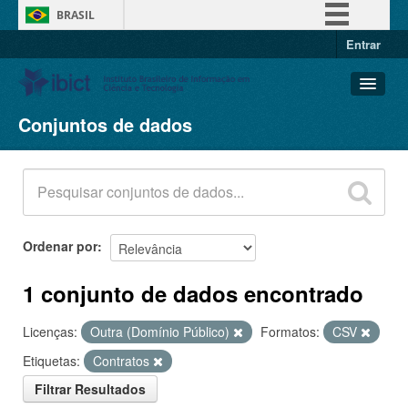
BRASIL
Entrar
Simplifique!
Comunica BR
Participe
Conjuntos de dados
Conjuntos de dados
Acesso à informação
Organizações
Legislação
Grupos
Canais
Sobre
Ordenar por
1 conjunto de dados encontrado
Licenças:
Outra (Domínio Público)
Formatos:
CSV
Etiquetas:
Contratos
Filtrar Resultados