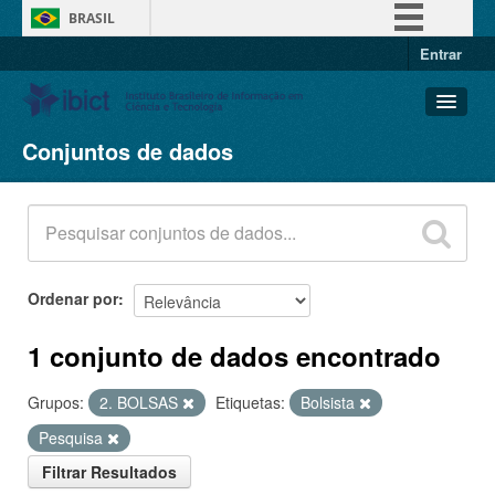
BRASIL
Entrar
Simplifique!
Comunica BR
Participe
Conjuntos de dados
Conjuntos de dados
Acesso à informação
Organizações
Legislação
Grupos
Canais
Sobre
Ordenar por
1 conjunto de dados encontrado
Grupos:
2. BOLSAS
Etiquetas:
Bolsista
Pesquisa
Filtrar Resultados