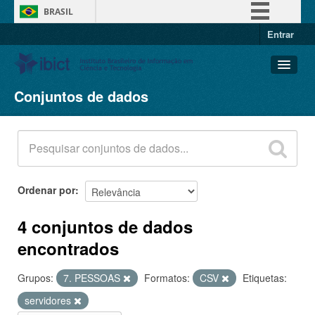
BRASIL
Entrar
Simplifique!
Comunica BR
Participe
Conjuntos de dados
Conjuntos de dados
Acesso à informação
Organizações
Legislação
Grupos
Canais
Sobre
Ordenar por
4 conjuntos de dados
encontrados
Grupos:
7. PESSOAS
Formatos:
CSV
Etiquetas:
servidores