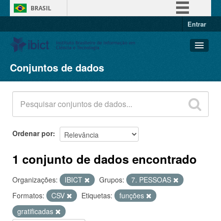
BRASIL
Entrar
Simplifique!
Comunica BR
Participe
Conjuntos de dados
Conjuntos de dados
Acesso à informação
Organizações
Legislação
Grupos
Canais
Sobre
Ordenar por
1 conjunto de dados encontrado
Organizações:
IBICT
Grupos:
7. PESSOAS
Formatos:
CSV
Etiquetas:
funções
gratificadas