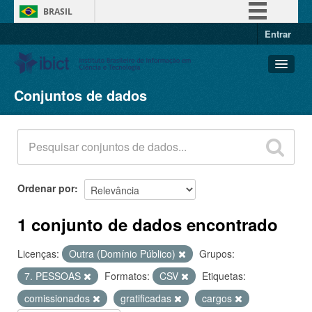
BRASIL
Entrar
Simplifique!
Comunica BR
Participe
Conjuntos de dados
Conjuntos de dados
Acesso à informação
Organizações
Legislação
Grupos
Canais
Sobre
Ordenar por
1 conjunto de dados encontrado
Licenças:
Outra (Domínio Público)
Grupos:
7. PESSOAS
Formatos:
CSV
Etiquetas:
comissionados
gratificadas
cargos