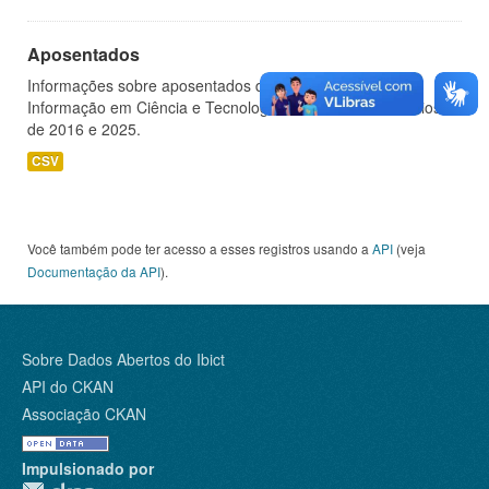
Aposentados
Informações sobre aposentados do Instituto Brasileiro de
Informação em Ciência e Tecnologia - IBICT, nos exercícios
de 2016 e 2025.
CSV
Você também pode ter acesso a esses registros usando a
API
(veja
Documentação da API
).
Sobre Dados Abertos do Ibict
API do CKAN
Associação CKAN
Impulsionado por