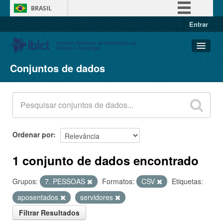
BRASIL
Entrar
Simplifique!
Comunica BR
Participe
Conjuntos de dados
Conjuntos de dados
Acesso à informação
Organizações
Legislação
Grupos
Canais
Sobre
Ordenar por
1 conjunto de dados encontrado
Grupos:
7. PESSOAS
Formatos:
CSV
Etiquetas:
aposentados
servidores
Filtrar Resultados