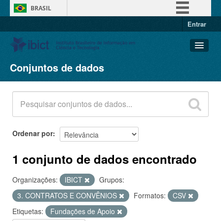
BRASIL
Entrar
Simplifique!
Comunica BR
Participe
Conjuntos de dados
Conjuntos de dados
Acesso à informação
Organizações
Legislação
Grupos
Canais
Sobre
Ordenar por
1 conjunto de dados encontrado
Organizações:
IBICT
Grupos:
3. CONTRATOS E CONVÊNIOS
Formatos:
CSV
Etiquetas:
Fundações de Apoio