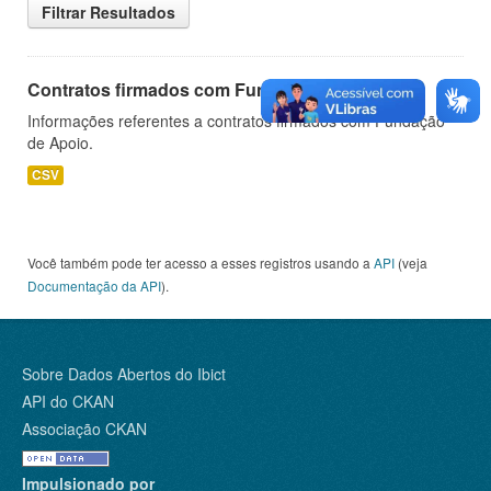
Filtrar Resultados
Contratos firmados com Fundação de Apoio
Informações referentes a contratos firmados com Fundação
de Apoio.
CSV
Você também pode ter acesso a esses registros usando a
API
(veja
Documentação da API
).
Sobre Dados Abertos do Ibict
API do CKAN
Associação CKAN
Impulsionado por