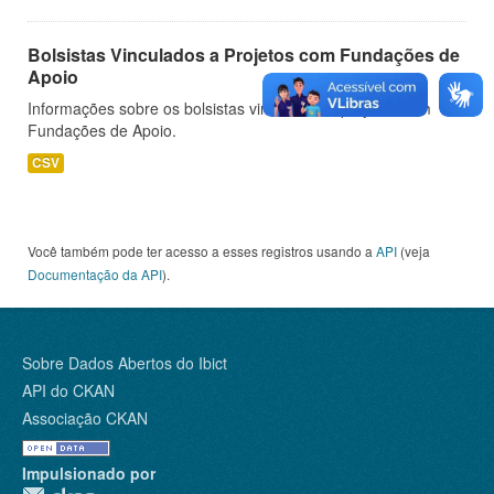
Bolsistas Vinculados a Projetos com Fundações de
Apoio
Informações sobre os bolsistas vinculados a projetos com
Fundações de Apoio.
CSV
Você também pode ter acesso a esses registros usando a
API
(veja
Documentação da API
).
Sobre Dados Abertos do Ibict
API do CKAN
Associação CKAN
Impulsionado por