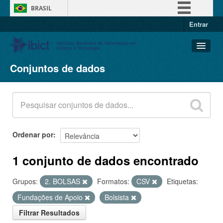
BRASIL
Entrar
Simplifique!
Comunica BR
Participe
Conjuntos de dados
Conjuntos de dados
Acesso à informação
Organizações
Legislação
Grupos
Canais
Sobre
Ordenar por
1 conjunto de dados encontrado
Grupos:
2. BOLSAS
Formatos:
CSV
Etiquetas:
Fundações de Apoio
Bolsista
Filtrar Resultados