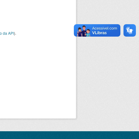
o da API
).