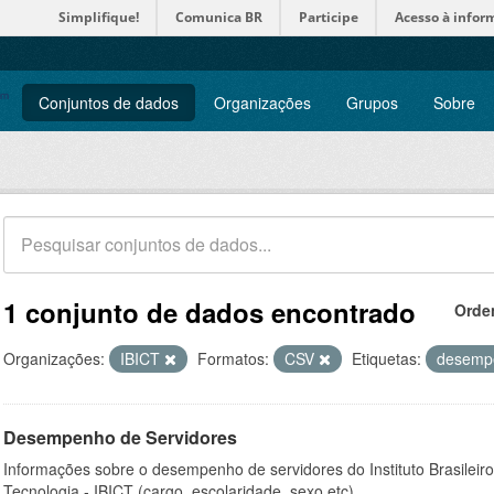
Simplifique!
Comunica BR
Participe
Acesso à infor
Conjuntos de dados
Organizações
Grupos
Sobre
1 conjunto de dados encontrado
Orde
Organizações:
IBICT
Formatos:
CSV
Etiquetas:
desem
Desempenho de Servidores
Informações sobre o desempenho de servidores do Instituto Brasileir
Tecnologia - IBICT (cargo, escolaridade, sexo etc).