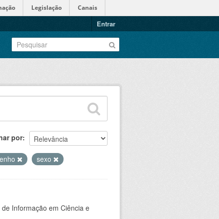
mação
Legislação
Canais
Entrar
nar por
penho
sexo
o de Informação em Ciência e