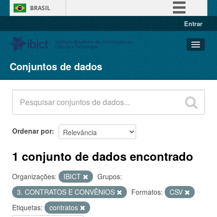
BRASIL
Entrar
Simplifique!
Comunica BR
Participe
Conjuntos de dados
Conjuntos de dados
Acesso à informação
Organizações
Legislação
Grupos
Canais
Sobre
Ordenar por
1 conjunto de dados encontrado
Organizações:
IBICT
Grupos:
3. CONTRATOS E CONVÊNIOS
Formatos:
CSV
Etiquetas:
contratos