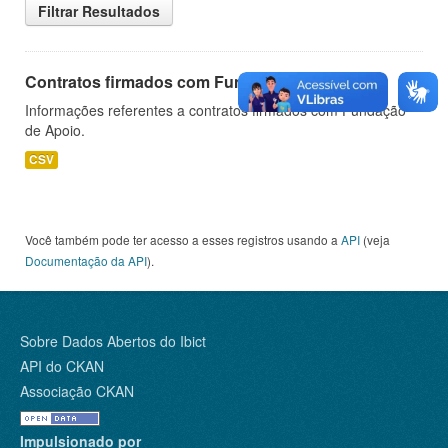
Filtrar Resultados
Contratos firmados com Fundação de Apoio
Informações referentes a contratos firmados com Fundação
de Apoio.
CSV
Você também pode ter acesso a esses registros usando a
API
(veja
Documentação da API
).
Sobre Dados Abertos do Ibict
API do CKAN
Associação CKAN
Impulsionado por