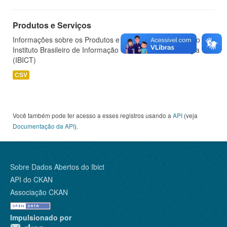
Produtos e Serviços
Informações sobre os Produtos e Serviços oferecidos pelo
Instituto Brasileiro de Informação em Ciência e Tecnologia
(IBICT)
CSV
Você também pode ter acesso a esses registros usando a
API
(veja
Documentação da API
).
Sobre Dados Abertos do Ibict
API do CKAN
Associação CKAN
Impulsionado por