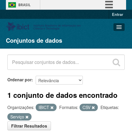
BRASIL
Entrar
Simplifique!
Comunica BR
Participe
Conjuntos de dados
Conjuntos de dados
Acesso à informação
Organizações
Legislação
Grupos
Canais
Sobre
Ordenar por
1 conjunto de dados encontrado
Organizações:
IBICT
Formatos:
CSV
Etiquetas:
Serviço
Filtrar Resultados