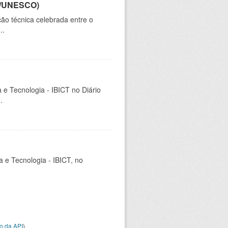
CT/UNESCO)
ão técnica celebrada entre o
..
a e Tecnologia - IBICT no Diário
.
ia e Tecnologia - IBICT, no
o da API
).