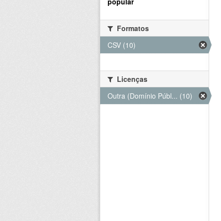
popular
Formatos
CSV (10)
Licenças
Outra (Domínio Públ... (10)