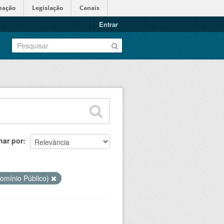
mação
Legislação
Canais
Entrar
nar por
omínio Público)