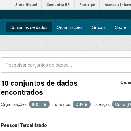
Simplifique!
Comunica BR
Participe
Acesso à infor
Conjuntos de dados
Organizações
Grupos
Sobre
10 conjuntos de dados
Orde
encontrados
Organizações:
IBICT
Formatos:
CSV
Licenças:
Outra (D
Pessoal Terceirizado