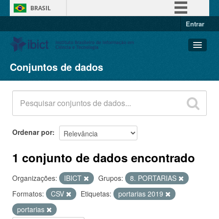
BRASIL
Entrar
Simplifique!
Comunica BR
Participe
Conjuntos de dados
Conjuntos de dados
Acesso à informação
Organizações
Legislação
Grupos
Canais
Sobre
Ordenar por
1 conjunto de dados encontrado
Organizações:
IBICT
Grupos:
8. PORTARIAS
Formatos:
CSV
Etiquetas:
portarias 2019
portarias