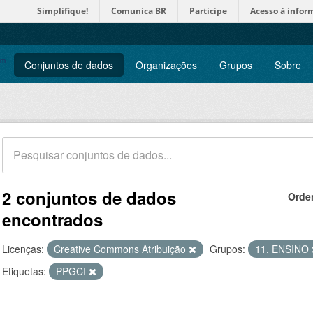
Simplifique!
Comunica BR
Participe
Acesso à infor
Conjuntos de dados
Organizações
Grupos
Sobre
2 conjuntos de dados
Orde
encontrados
Licenças:
Creative Commons Atribuição
Grupos:
11. ENSINO
Etiquetas:
PPGCI